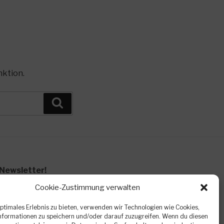
nktion.
Suchen
Newsletter!
de Veranstaltungen, kurzfristige
Cookie-Zustimmung verwalten
n. Eine Abmeldung ist jederzeit kostenlos
optimales Erlebnis zu bieten, verwenden wir Technologien wie Cookies,
formationen zu speichern und/oder darauf zuzugreifen. Wenn du diesen