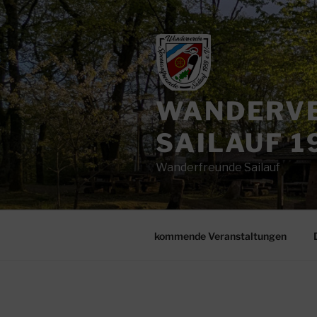
Zum
Inhalt
springen
WANDERVE
SAILAUF 19
Wanderfreunde Sailauf
kommende Veranstaltungen