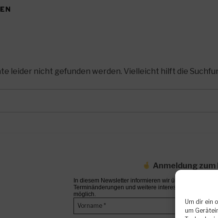
DEN
 leider nicht gefunden werden. Vielleicht hilft die Suchfu
Anmeldung zum 
In diesem Newsletter informieren wir über bevorstehen
Terminänderungen und weitere interessante Neuigkeite
möglich.
Um dir ein 
um Gerätein