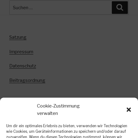
Suchen
Suche
nach:
Satzung
Impressum
Datenschutz
Beitragsordnung
Cookie-Zustimmung
Anmeldung zum Newsletter!
verwalten
In diesem Newsletter informieren wir über
Um dir ein optimales Erlebnis zu bieten, verwenden wir Technologien
bevorstehende Veranstaltungen, kurzfristige
wie Cookies, um Geräteinformationen zu speichern und/oder darauf
zuzugreifen. Wenn du diesen Technologien zustimmst, können wir
Terminänderungen und weitere interessante