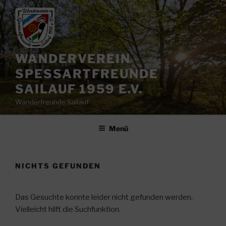
Zum
Inhalt
springen
WANDERVEREIN
SPESSARTFREUNDE
SAILAUF 1959 E.V.
Wanderfreunde Sailauf
Menü
NICHTS GEFUNDEN
Das Gesuchte konnte leider nicht gefunden werden.
Vielleicht hilft die Suchfunktion.