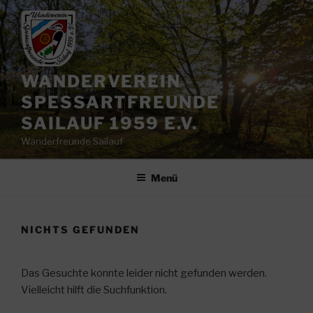
Zum
Inhalt
springen
WANDERVEREIN
SPESSARTFREUNDE
SAILAUF 1959 E.V.
Wanderfreunde Sailauf
Menü
NICHTS GEFUNDEN
Das Gesuchte konnte leider nicht gefunden werden.
Vielleicht hilft die Suchfunktion.