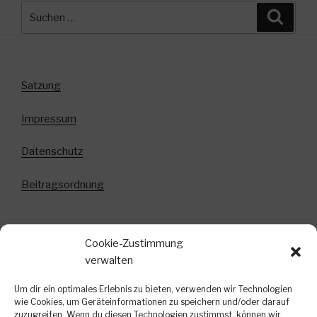
Suchen
Suche
nach:
Satzung
Impressum
Datenschutz
Beitragsordnung
Cookie-Zustimmung
Anmeldung zum Newsletter!
verwalten
In diesem Newsletter informieren wir über
Um dir ein optimales Erlebnis zu bieten, verwenden wir Technologien
bevorstehende Veranstaltungen, kurzfristige
wie Cookies, um Geräteinformationen zu speichern und/oder darauf
zuzugreifen. Wenn du diesen Technologien zustimmst, können wir
Terminänderungen und weitere interessante