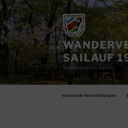
Zum
Inhalt
springen
WANDERVE
SAILAUF 19
Wanderfreunde Sailauf
kommende Veranstaltungen