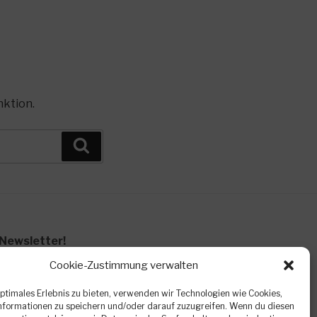
nktion.
Suchen
Newsletter!
de Veranstaltungen, kurzfristige
Cookie-Zustimmung verwalten
n. Eine Abmeldung ist jederzeit kostenlos
optimales Erlebnis zu bieten, verwenden wir Technologien wie Cookies,
formationen zu speichern und/oder darauf zuzugreifen. Wenn du diesen