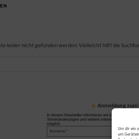
DEN
 leider nicht gefunden werden. Vielleicht hilft die Suchfu
Anmeldung zum 
In diesem Newsletter informieren wir über bevorstehen
Terminänderungen und weitere interessante Neuigkeite
möglich.
Um dir ein 
um Gerätein