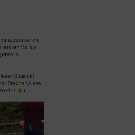
gebung zu unserem
m ersten Mal als
g unsere
riesen Spaß mit
f der Drachenwiese
utreffen
)