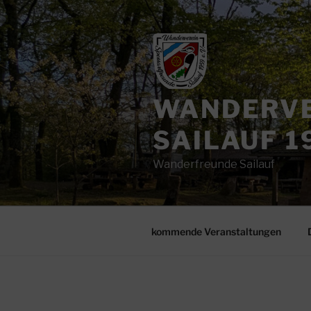
Zum
Inhalt
springen
WANDERVE
SAILAUF 19
Wanderfreunde Sailauf
kommende Veranstaltungen