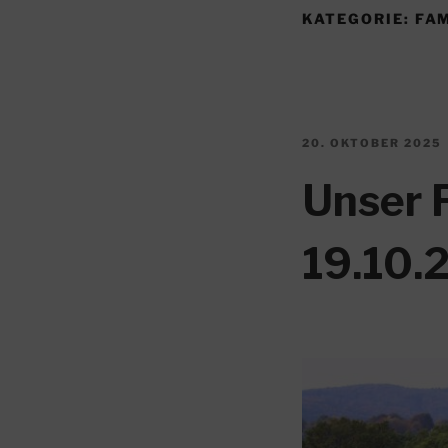
KATEGORIE:
FAM
VERÖFFENTLICHT
20. OKTOBER 2025
AM
Unser 
19.10.