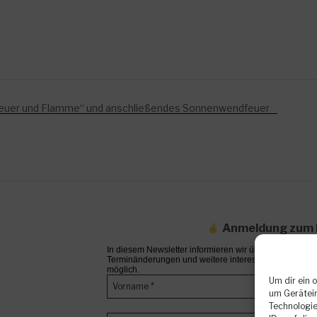
 Feuer und Flamme“ und anschließendes Sonnenwendfeuer
Anmeldung zum 
In diesem Newsletter informieren wir über bevorstehen
Terminänderungen und weitere interessante Neuigkeite
möglich.
Um dir ein 
um Gerätein
Technologie