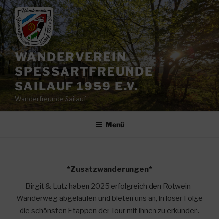
Zum
Inhalt
springen
WANDERVEREIN
SPESSARTFREUNDE
SAILAUF 1959 E.V.
Wanderfreunde Sailauf
Menü
*Zusatzwanderungen*
Birgit & Lutz haben 2025 erfolgreich den Rotwein-
Wanderweg abgelaufen und bieten uns an, in loser Folge
die schönsten Etappen der Tour mit ihnen zu erkunden.