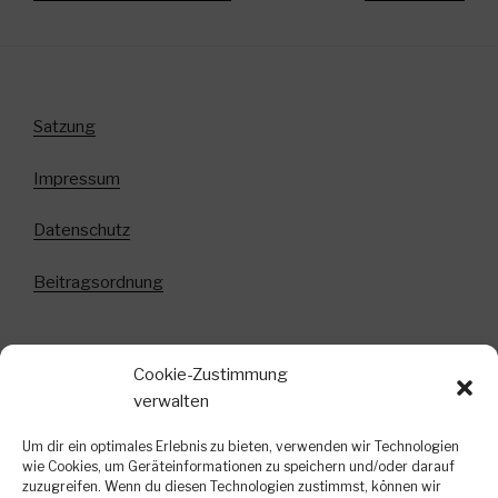
Satzung
Impressum
Datenschutz
Beitragsordnung
Cookie-Zustimmung
Anmeldung zum Newsletter!
verwalten
In diesem Newsletter informieren wir über
Um dir ein optimales Erlebnis zu bieten, verwenden wir Technologien
bevorstehende Veranstaltungen, kurzfristige
wie Cookies, um Geräteinformationen zu speichern und/oder darauf
zuzugreifen. Wenn du diesen Technologien zustimmst, können wir
Terminänderungen und weitere interessante