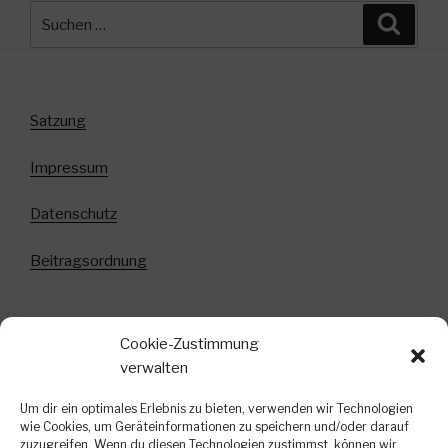
Suchen
Suche
nach:
Satzung
Impressum
Datenschutz
Beitragsordnung
Cookie-Zustimmung
Anmeldung zum Newsletter!
verwalten
In diesem Newsletter informieren wir über
Um dir ein optimales Erlebnis zu bieten, verwenden wir Technologien
bevorstehende Veranstaltungen, kurzfristige
wie Cookies, um Geräteinformationen zu speichern und/oder darauf
zuzugreifen. Wenn du diesen Technologien zustimmst, können wir
Terminänderungen und weitere interessante