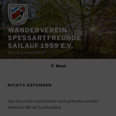
Zum
Inhalt
springen
WANDERVEREIN
SPESSARTFREUNDE
SAILAUF 1959 E.V.
Wanderfreunde Sailauf
Menü
NICHTS GEFUNDEN
Das Gesuchte konnte leider nicht gefunden werden.
Vielleicht hilft die Suchfunktion.