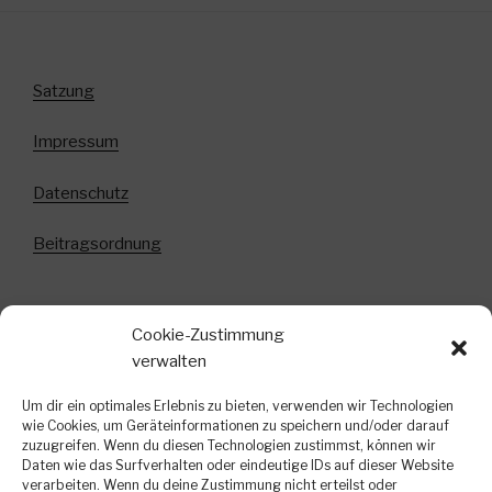
Satzung
Impressum
Datenschutz
Beitragsordnung
Cookie-Zustimmung
Anmeldung zum Newsletter!
verwalten
In diesem Newsletter informieren wir über
Um dir ein optimales Erlebnis zu bieten, verwenden wir Technologien
bevorstehende Veranstaltungen, kurzfristige
wie Cookies, um Geräteinformationen zu speichern und/oder darauf
zuzugreifen. Wenn du diesen Technologien zustimmst, können wir
Terminänderungen und weitere interessante
Daten wie das Surfverhalten oder eindeutige IDs auf dieser Website
Neuigkeiten. Eine Abmeldung ist jederzeit kostenlos
verarbeiten. Wenn du deine Zustimmung nicht erteilst oder