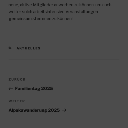
neue, aktive Mitglieder anwerben zu können, um auch
weiter solch arbeitsintensive Veranstaltungen
gemeinsam stemmen zu können!
KATEGORIEN
AKTUELLES
Beitragsnavigation
Vorheriger
ZURÜCK
Beitrag
Familientag 2025
Nächster
WEITER
Beitrag
Alpakawanderung 2025