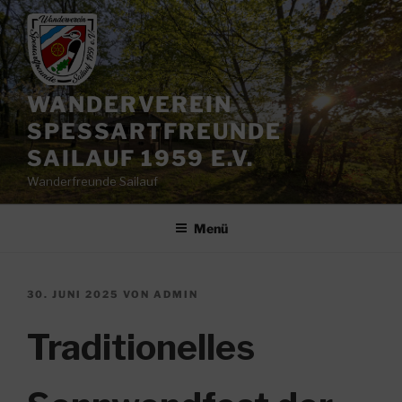
Zum
Inhalt
springen
WANDERVEREIN
SPESSARTFREUNDE
SAILAUF 1959 E.V.
Wanderfreunde Sailauf
Menü
VERÖFFENTLICHT
30. JUNI 2025
VON
ADMIN
AM
Traditionelles