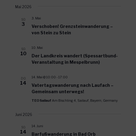
t
i
Mai 2026
e
o
3. Mai
SO.
n
n
3
Verschoben! Grenzsteinwanderung –
-
von Stein zu Stein
N
a
10. Mai
SO.
v
10
Der Landkreis wandert (Spessartbund-
i
Veranstaltung in Mespelbrunn)
g
a
14. Mai @ 10:00
-
17:00
DO.
t
14
Vatertagswanderung nach Laufach –
i
Gemeinsam unterwegs!
o
TEO Sailauf
Am Bischling 4, Sailauf, Bayern, Germany
n
Juni 2026
14. Juni
SO.
14
Barfußwanderung in Bad Orb