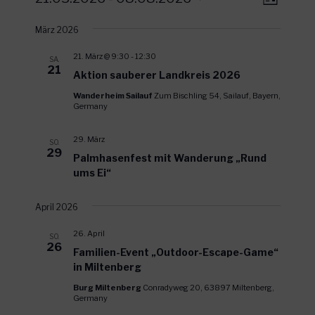
L
e
n
D
i
s
r
März 2026
a
s
t
a
t
i
e
21. März @ 9:30
-
12:30
SA.
n
u
21
c
Aktion sauberer Landkreis 2026
s
m
h
Wanderheim Sailauf
Zum Bischling 54, Sailauf, Bayern,
w
t
Germany
t
ä
a
e
h
l
29. März
SO.
l
29
n
t
Palmhasenfest mit Wanderung „Rund
e
u
-
ums Ei“
n
n
N
.
g
April 2026
a
A
v
26. April
SO.
n
26
i
Familien-Event „Outdoor-Escape-Game“
s
in Miltenberg
g
i
Burg Miltenberg
Conradyweg 20, 63897 Miltenberg,
a
c
Germany
t
h