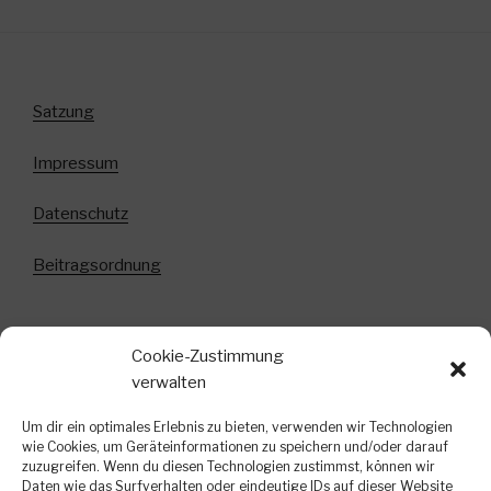
Satzung
Impressum
Datenschutz
Beitragsordnung
Cookie-Zustimmung
Anmeldung zum Newsletter!
verwalten
In diesem Newsletter informieren wir über
Um dir ein optimales Erlebnis zu bieten, verwenden wir Technologien
bevorstehende Veranstaltungen, kurzfristige
wie Cookies, um Geräteinformationen zu speichern und/oder darauf
zuzugreifen. Wenn du diesen Technologien zustimmst, können wir
Terminänderungen und weitere interessante
Daten wie das Surfverhalten oder eindeutige IDs auf dieser Website