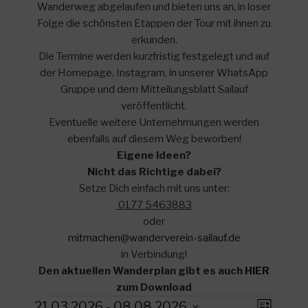
Wanderweg abgelaufen und bieten uns an, in loser
Folge die schönsten Etappen der Tour mit ihnen zu
erkunden.
Die Termine werden kurzfristig festgelegt und auf
der Homepage, Instagram, in unserer WhatsApp
Gruppe und dem Mitteilungsblatt Sailauf
veröffentlicht.
Eventuelle weitere Unternehmungen werden
ebenfalls auf diesem Weg beworben!
Eigene Ideen?
Nicht das Richtige dabei?
Setze Dich einfach mit uns unter:
0177 5463883
oder
mitmachen@wanderverein-sailauf.de
in Verbindung!
Den aktuellen Wanderplan gibt es auch
HIER
zum Download
Veranstaltungen
A
V
21.03.2026
 - 
08.08.2026