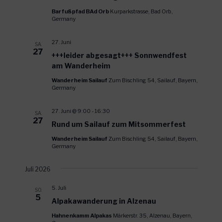
Barfußpfad BAd Orb
Kurparkstrasse, Bad Orb,
Germany
27. Juni
SA.
27
+++leider abgesagt+++ Sonnwendfest
am Wanderheim
Wanderheim Sailauf
Zum Bischling 54, Sailauf, Bayern,
Germany
27. Juni @ 9:00
-
16:30
SA.
27
Rund um Sailauf zum Mitsommerfest
Wanderheim Sailauf
Zum Bischling 54, Sailauf, Bayern,
Germany
Juli 2026
5. Juli
SO.
5
Alpakawanderung in Alzenau
Hahnenkamm Alpakas
Märkerstr. 35, Alzenau, Bayern,