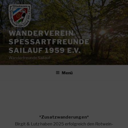
Zum
Inhalt
springen
WANDERVEREIN
SPESSARTFREUNDE
SAILAUF 1959 E.V.
Wanderfreunde Sailauf
Menü
*Zusatzwanderungen*
Birgit & Lutz haben 2025 erfolgreich den Rotwein-