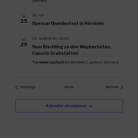
Germany
25. Juli
SA.
25
Spessartbundesfest in Hörstein
29. Juli @ 18:00
-
21:00
MI.
29
Vom Bischling zu den Weyberhöfen,
Cancrin Grabstätten
Turnhalle Laufach
Am Mühlfeld 2, Laufach, Germany
Veranstaltungen
Veranstaltu
Vorherige
Heute
Nächste
Kalender abonnieren